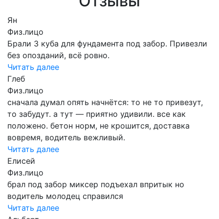
Отзывы
Ян
Физ.лицо
Брали 3 куба для фундамента под забор. Привезли
без опозданий, всё ровно.
Читать далее
Глеб
Физ.лицо
сначала думал опять начнётся: то не то привезут,
то забудут. а тут — приятно удивили. все как
положено. бетон норм, не крошится, доставка
вовремя, водитель вежливый.
Читать далее
Елисей
Физ.лицо
брал под забор миксер подъехал впритык но
водитель молодец справился
Читать далее