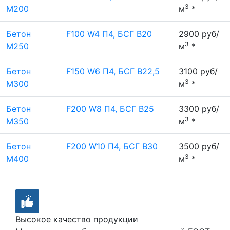
3
М200
м
*
Бетон
F100 W4 П4, БСГ В20
2900 руб/
3
М250
м
*
Бетон
F150 W6 П4, БСГ В22,5
3100 руб/
3
М300
м
*
Бетон
F200 W8 П4, БСГ В25
3300 руб/
3
М350
м
*
Бетон
F200 W10 П4, БСГ В30
3500 руб/
3
М400
м
*
Высокое качество продукции